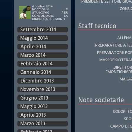
PRESIDENTE SETTORE GIOV
4 ottobre 2014
CONSIG
NOCCIOLINI E
STANKOVIC PER
CONSOLIDARE LA
RINCORSA DEL MONTI
Staff tecnico
Settembre 2014
Maggio 2014
ALLENA
PREPARATORE ATL
Aprile 2014
PREPARATORE POR
Marzo 2014
MASSOFISIOTERA
Febbraio 2014
DIRETTORE
“MONTICHIAR
Gennaio 2014
MAGAZ
Dicembre 2013
Novembre 2013
Giugno 2013
Note societarie
Maggio 2013
COLORI SO
Aprile 2013
SPO
Marzo 2013
CAMPO DI 