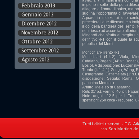
avvio, al 7' firmano il tris con u
in pieno il sette della porta dife
Febbraio 2013
dilagare e firmare il poker, ma pr
suo, ha l'opportunità di ravvivare
Gennaio 2013
Aquaro in mezzo ai due centra
precedere i due difensori e a traf
Dicembre 2012
il gol della bandiera del Trento. 
non riesce ad accorciare ulteriorm
Novembre 2012
Mingardi che sfrutta al meglio un 
definitivo 4-1 con il quale la sq
Ottobre 2012
pubblico del Menti.
Settembre 2012
Montichiari-Trento 4-1
Montichiari (4-4-2): Viola; Ming
Agosto 2012
Catalano, Pagani (34' s.t. Donati), Z
Bosio). A disposizione: Luczensky;
Trento (4-1-4-1): Zenga, Wang, Rossi
Casagrande; Gattamelata (1' s.t. 
disposizione: Segata; Rama; Or
panchina Memmo).
Arbitro: Meleleo di Casarano.
Reti: 31' p.t. Fornito; 40' p.t. Pagan
Note: angoli: 12-5 per il Trento
spettatori: 250 circa - recupero: 0
Tutti i diritti riservati - F.C.
via San Martino del