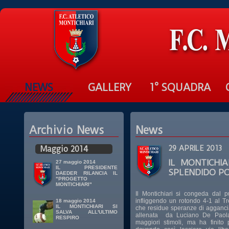
NEWS
GALLERY
1° SQUADRA
Archivio News
News
Maggio 2014
29 APRILE 2013
IL MONTICHI
27 maggio 2014
IL PRESIDENTE
SPLENDIDO P
DAEDER RILANCIA IL
"PROGETTO
MONTICHIARI"
Il Montichiari si congeda dal 
infliggendo un rotondo 4-1 al T
18 maggio 2014
IL MONTICHIARI SI
che residue speranze di aggancia
SALVA ALL'ULTIMO
allenata da Luciano De Paola, 
RESPIRO
maggiori stimoli, ma ha finito 