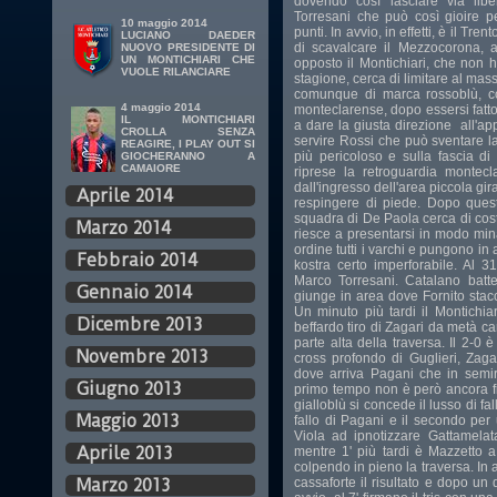
dovendo così lasciare via lib
Torresani che può così gioire p
10 maggio 2014
punti. In avvio, in effetti, è il Tre
LUCIANO DAEDER
di scavalcare il Mezzocorona, a
NUOVO PRESIDENTE DI
UN MONTICHIARI CHE
opposto il Montichiari, che non 
VUOLE RILANCIARE
stagione, cerca di limitare al ma
comunque di marca rossoblù, co
4 maggio 2014
monteclarense, dopo essersi fatto 
IL MONTICHIARI
a dare la giusta direzione all'app
CROLLA SENZA
servire Rossi che può sventare la 
REAGIRE, I PLAY OUT SI
più pericoloso e sulla fascia di
GIOCHERANNO A
CAMAIORE
riprese la retroguardia montec
dall'ingresso dell'area piccola gi
Aprile 2014
respingere di piede. Dopo quest
squadra di De Paola cerca di cos
Marzo 2014
riesce a presentarsi in modo mina
ordine tutti i varchi e pungono in
Febbraio 2014
kostra certo imperforabile. Al 3
Marco Torresani. Catalano batte 
Gennaio 2014
giunge in area dove Fornito stacc
Un minuto più tardi il Montichia
Dicembre 2013
beffardo tiro di Zagari da metà c
parte alta della traversa. Il 2-0 
Novembre 2013
cross profondo di Guglieri, Zagar
dove arriva Pagani che in semi
Giugno 2013
primo tempo non è però ancora fini
gialloblù si concede il lusso di fall
Maggio 2013
fallo di Pagani e il secondo per 
Viola ad ipnotizzare Gattamelat
Aprile 2013
mentre 1' più tardi è Mazzetto a
colpendo in pieno la traversa. In 
cassaforte il risultato e dopo un 
Marzo 2013