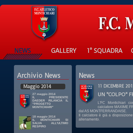
NEWS
GALLERY
1° SQUADRA
Archivio News
News
Maggio 2014
11 DICEMBRE 201
UN "COLPO" F
27 maggio 2014
IL PRESIDENTE
DAEDER RILANCIA IL
L'FC Montichiari co
"PROGETTO
calciatore MAXIME F
MONTICHIARI"
dal AS MONTFERRANDAISE.
Il calciatore è già a disposizion
18 maggio 2014
allenamento.
IL MONTICHIARI SI
SALVA ALL'ULTIMO
RESPIRO