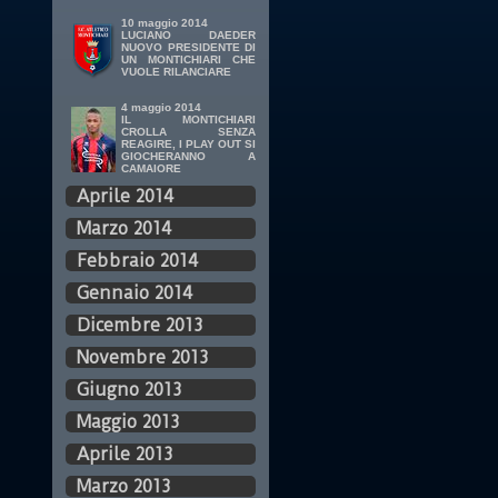
10 maggio 2014
LUCIANO DAEDER
NUOVO PRESIDENTE DI
UN MONTICHIARI CHE
VUOLE RILANCIARE
4 maggio 2014
IL MONTICHIARI
CROLLA SENZA
REAGIRE, I PLAY OUT SI
GIOCHERANNO A
CAMAIORE
Aprile 2014
Marzo 2014
Febbraio 2014
Gennaio 2014
Dicembre 2013
Novembre 2013
Giugno 2013
Maggio 2013
Aprile 2013
Marzo 2013