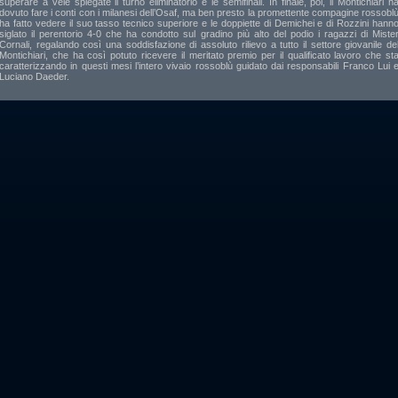
superare a vele spiegate il turno eliminatorio e le semifinali. In finale, poi, il Montichiari h
dovuto fare i conti con i milanesi dell’Osaf, ma ben presto la promettente compagine rossobl
ha fatto vedere il suo tasso tecnico superiore e le doppiette di Demichei e di Rozzini hann
siglato il perentorio 4-0 che ha condotto sul gradino più alto del podio i ragazzi di Miste
Cornali, regalando così una soddisfazione di assoluto rilievo a tutto il settore giovanile de
Montichiari, che ha così potuto ricevere il meritato premio per il qualificato lavoro che st
caratterizzando in questi mesi l’intero vivaio rossoblù guidato dai responsabili Franco Lui 
Luciano Daeder.