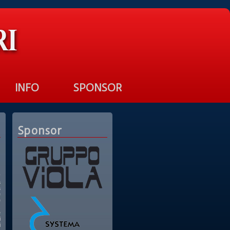
INFO
SPONSOR
Sponsor
y
a
a
e
e
.
e
i
i