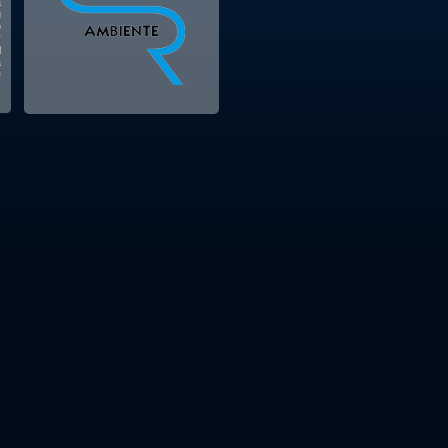
a
ù
o
r
l
a
e