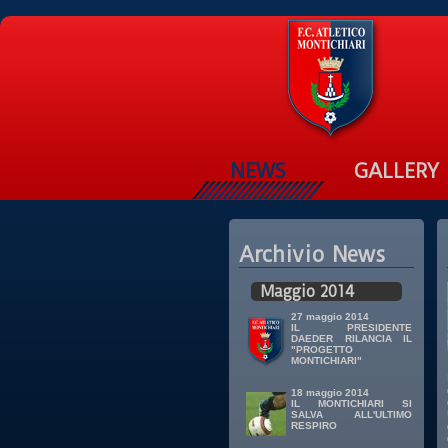
NEWS
GALLERY
Archivio News
Maggio 2014
27 maggio 2014
IL PRESIDENTE
DAEDER RILANCIA IL
"PROGETTO
MONTICHIARI"
18 maggio 2014
IL MONTICHIARI SI
SALVA ALL'ULTIMO
RESPIRO