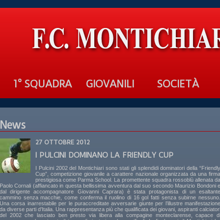
1° SQUADRA
GIOVANILI
SOCIETÀ
News
27 OTTOBRE 2012
I PULCINI DOMINANO LA FRIENDLY CUP
I Pulcini 2002 del Montichiari sono stati gli splendidi dominatori della “Friendl
Cup”, competizione giovanile a carattere nazionale organizzata da una firm
prestigiosa come Parma School. La promettente squadra rossoblù allenata d
Paolo Cornali (affiancato in questa bellissima avventura dal suo secondo Maurizio Bondoni 
dal dirigente accompagnatore Giovanni Caprara) è stata protagonista di un esaltant
cammino senza macchie, come conferma il ruolino di 16 gol fatti senza subirne nessuno
Una corsa inarrestabile per le puraccreditate avversarie giunte per l’illustre manifestazion
da diverse parti d’Italia. Una rappresentanza più che qualificata dei giovani, aspiranti calciator
del 2002 che lasciato ben presto via libera alla compagine monteclarense, capace d