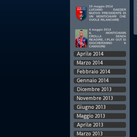
10 maggio 2014
LUCIANO DAEDER
NUOVO PRESIDENTE DI
UN MONTICHIARI CHE
VUOLE RILANCIARE
4 maggio 2014
IL MONTICHIARI
CROLLA SENZA
REAGIRE, I PLAY OUT SI
GIOCHERANNO A
CAMAIORE
Aprile 2014
Marzo 2014
Febbraio 2014
Gennaio 2014
Dicembre 2013
Novembre 2013
Giugno 2013
Maggio 2013
Aprile 2013
Marzo 2013