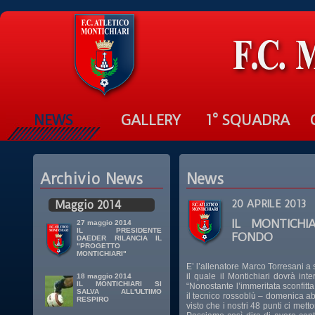
NEWS
GALLERY
1° SQUADRA
Archivio News
News
Maggio 2014
20 APRILE 2013
IL MONTICHI
27 maggio 2014
IL PRESIDENTE
FONDO
DAEDER RILANCIA IL
"PROGETTO
MONTICHIARI"
E’ l’allenatore Marco Torresani a
il quale il Montichiari dovrà inte
18 maggio 2014
IL MONTICHIARI SI
“Nonostante l’immeritata sconfitt
SALVA ALL'ULTIMO
il tecnico rossoblù – domenica a
RESPIRO
visto che i nostri 48 punti ci met