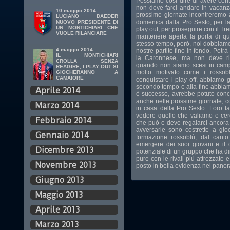
Possiamo così dire di avere cent
non deve farci andare in vacanz
10 maggio 2014
prossime giornate incontreremo a
LUCIANO DAEDER
domenica dalla Pro Sesto, per la
NUOVO PRESIDENTE DI
UN MONTICHIARI CHE
play out, per proseguire con il Tre
VUOLE RILANCIARE
mantenere aperta la porta di que
stesso tempo, però, noi dobbiamo
4 maggio 2014
nostre partite fino in fondo. Pot
IL MONTICHIARI
la Caronnese, ma non deve ripe
CROLLA SENZA
quando non siamo scesi in campo
REAGIRE, I PLAY OUT SI
molto motivato come i rossobl
GIOCHERANNO A
CAMAIORE
conquistare i play off, abbiamo 
secondo tempo e alla fine abbiam
Aprile 2014
è successo, avrebbe potuto con
anche nelle prossime giornate, c
Marzo 2014
in casa della Pro Sesto. Loro fa
vedere quello che valiamo e cer
Febbraio 2014
che può e deve regalarci ancora 
avversarie sono costrette a gioca
Gennaio 2014
formazione rossoblù, dal canto
emergere dei suoi giovani e il d
Dicembre 2013
potenziale di un gruppo che ha dim
pure con le rivali più attrezzate 
Novembre 2013
posto in bella evidenza nel pano
Giugno 2013
Maggio 2013
Aprile 2013
Marzo 2013