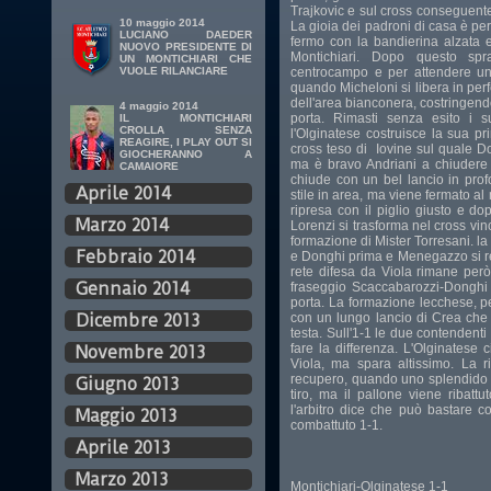
Trajkovic e sul cross conseguente 
10 maggio 2014
La gioia dei padroni di casa è per
LUCIANO DAEDER
fermo con la bandierina alzata e
NUOVO PRESIDENTE DI
Montichiari. Dopo questo spr
UN MONTICHIARI CHE
centrocampo e per attendere una
VUOLE RILANCIARE
quando Micheloni si libera in perfe
dell'area bianconera, costringend
4 maggio 2014
porta. Rimasti senza esito i s
IL MONTICHIARI
CROLLA SENZA
l'Olginatese costruisce la sua p
REAGIRE, I PLAY OUT SI
cross teso di Iovine sul quale Do
GIOCHERANNO A
ma è bravo Andriani a chiudere i
CAMAIORE
chiude con un bel lancio in prof
Aprile 2014
stile in area, ma viene fermato al
ripresa con il piglio giusto e dop
Marzo 2014
Lorenzi si trasforma nel cross vin
formazione di Mister Torresani. l
Febbraio 2014
e Donghi prima e Menegazzo si ren
rete difesa da Viola rimane però
Gennaio 2014
fraseggio Scaccabarozzi-Donghi 
porta. La formazione lecchese, per
con un lungo lancio di Crea che V
Dicembre 2013
testa. Sull'1-1 le due contendent
fare la differenza. L'Olginatese
Novembre 2013
Viola, ma spara altissimo. La r
recupero, quando uno splendido 
Giugno 2013
tiro, ma il pallone viene ribatt
l'arbitro dice che può bastare cos
Maggio 2013
combattuto 1-1.
Aprile 2013
Marzo 2013
Montichiari-Olginatese 1-1