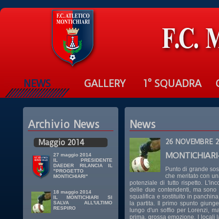
NEWS
GALLERY
1° SQUADRA
Archivio News
News
Maggio 2014
26 NOVEMBRE 2
MONTICHIARI
27 maggio 2014
IL PRESIDENTE
DAEDER RILANCIA IL
Punto di grande sost
"PROGETTO
che meritato con un
MONTICHIARI"
potenziale di tutto rispetto. L'i
delle due contendenti, ma sono i
18 maggio 2014
squalifica e sostituito in panchi
IL MONTICHIARI SI
la partita. Il primo spunto giunge
SALVA ALL'ULTIMO
RESPIRO
lungo d'un soffio per Lorenzi, m
prima, grossa emozione. I locali 