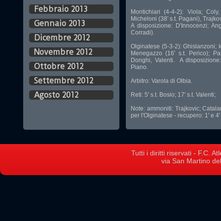
Febbraio 2013
Montichiari (4-4-2): Viola; Coly,
Micheloni (38' s.t. Pagani), Trajkovi
Gennaio 2013
A disposizione: D'Innocenzi; Angi
Corradi).
Dicembre 2012
Olginatese (5-3-2): Ghislanzoni; I
Novembre 2012
Menegazzo (16' s.t. Perico); Pa
Donghi, Valenti. A disposizione:
Ottobre 2012
Piano.
Settembre 2012
Arbitro: Varola di Olbia.
Agosto 2012
Reti: 5' s.t. Bosio; 17' s.t. Valenti;
Note: ammoniti: Trajkovic; Catala
per l'Olginatese - recupero: 1' e 4' 
Tutti i diritti riservati - F.C.
via San Martino del