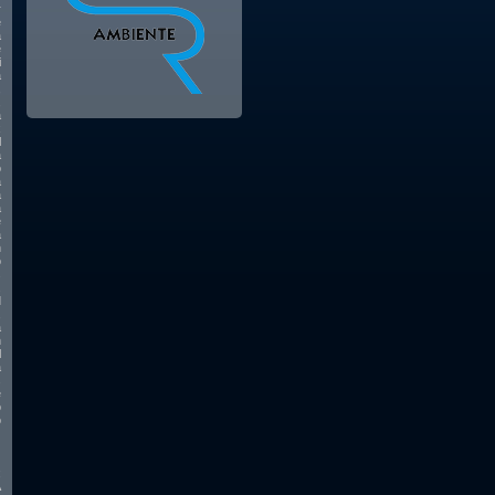
r
e
a
e
i
a
,
,
a
x
l
a
o
a
a
a
e
a
n
o
s
.
d
,
a
n
l
a
s
e
o
o
;
A