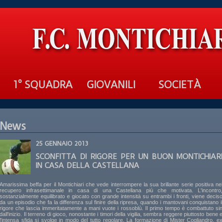
1° SQUADRA
GIOVANILI
SOCIETÀ
News
25 GENNAIO 2013
SCONFITTA DI RIGORE PER UN BUON MONTICHIAR
IN CASA DELLA CASTELLANA
Amarissima beffa per il Montichiari che vede interrompere la sua brillante serie positiva ne
recupero infrasettimanale in casa di una Castellana più che motivata. L'incontro
sostanzialmente equilibrato e giocato con grande intensità su entrambi i fronti, viene decis
da un episodio che fa la differenza sul finire della ripresa, quando i mantovani conquistano i
rigore che lascia immeritatamente a mani vuote i rossoblù. Il primo tempo è combattuto si
dall'inizio. Il terreno di gioco, nonostante i timori della vigilia, sembra reggere piuttosto bene 
l'intensa sfida si svolge in modo del tutto regolare. La formazione di Mister Cogliandro, e