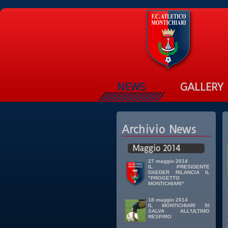
NEWS
GALLERY
Archivio News
Maggio 2014
27 maggio 2014
IL PRESIDENTE
DAEDER RILANCIA IL
"PROGETTO
MONTICHIARI"
18 maggio 2014
IL MONTICHIARI SI
SALVA ALL'ULTIMO
RESPIRO