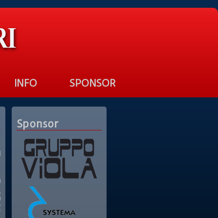
INFO
SPONSOR
Sponsor
I
l
,
o
l
n
e
x