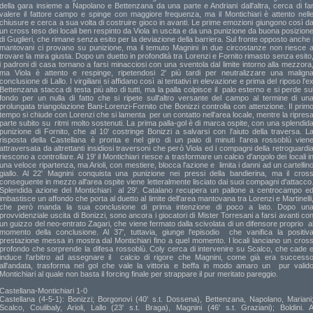
della gara insieme a Napolano e Bettenzana da una parte e Andriani dall'altra, cerca di fa
valere il fattore campo e spinge con maggiore frequenza, ma il Montichiari è attento nell
chiusure e cerca a sua volta di costruire gioco in avanti. Le prime emozioni giungono così d
un cross teso dei locali ben respinto da Viola in uscita e da una punizione da buona posizion
di Guglieri, che rimane senza esito per la deviazione della barriera. Sul fronte opposto anche 
mantovani ci provano su punizione, ma il temuto Magnini in due circostanze non riesce 
trovare la mira giusta. Dopo un duetto in profondità tra Lorenzi e Fornito rimasto senza esito
i padroni di casa tornano a farsi minacciosi con una sventola dal limite intorno alla mezzora
ma Viola è attento e respinge, ripetendosi 2' più tardi per neutralizzare una malign
conclusione di Lallo. I virgiliani si affidano così ai tentativi in elevazione e prima del riposo l'e
Bettenzana stacca di testa più alto di tutti, ma la palla colpisce il palo esterno e si perde su
fondo per un nulla di fatto che si ripete sull'altro versante del campo al termine di un
prolungata triangolazione Bani-Lorenzi-Fornito che Bonizzi controlla con attenzione. Il prim
tempo si chiude con Lorenzi che si lamenta per un contatto nell'area locale, mentre la ripres
parte subito su ritmi molto sostenuti. La prima palla-gol è di marca ospite, con una splendid
punizione di Fornito, che al 10' costringe Bonizzi a salvarsi con l'aiuto della traversa. L
risposta della Castellana è pronta e nel giro di un paio di minuti l'area rossoblù vien
attraversata da altrettanti insidiosi traversoni che però Viola ed i compagni della retroguardi
riescono a controllare. Al 19' il Montichiari riesce a trasformare un calcio d'angolo dei locali i
una veloce ripartenza, ma Arioli, con mestiere, blocca l'azione e limita i danni ad un cartellin
giallo. Al 22' Magnini conquista una punizione nei pressi della bandierina, ma il cros
conseguente in mezzo all'area ospite viene letteralmente lisciato dai suoi compagni d'attacco
Splendida azione del Montichiari al 29'. Catalano recupera un pallone a centrocampo e
imbastisce un affondo che porta al duetto al limite dell'area mantovana tra Lorenzi e Martinelli
che però manda la sua conclusione di prima intenzione di poco a lato. Dopo un
provvidenziale uscita di Bonizzi, sono ancora i giocatori di Mister Torresani a farsi avanti co
un guizzo del neo-entrato Zagari, che viene fermato dalla scivolata di un difensore proprio a
momento della conclusione. Al 37', tuttavia, giunge l'episodio che vanifica la positiv
prestazione messa in mostra dal Montichiari fino a quel momento. I locali lanciano un cros
profondo che sorprende la difesa rossoblù. Coly cerca di intervenire su Scalco, che cade 
induce l'arbitro ad assegnare il calcio di rigore che Magnini, come già era success
all'andata, trasforma nel gol che vale la vittoria e beffa in modo amaro un pur valid
Montichiari al quale non basta il forcing finale per strappare il pur meritato pareggio.
Castellana-Montichiari 1-0
Castellana (4-5-1): Bonizzi; Borgonovi (40' s.t. Dossena), Bettenzana, Napolano, Mariani
Scalco, Coulibaly, Arioli, Lallo (23' s.t. Braga), Magnini (46' s.t. Graziani); Boldini. 