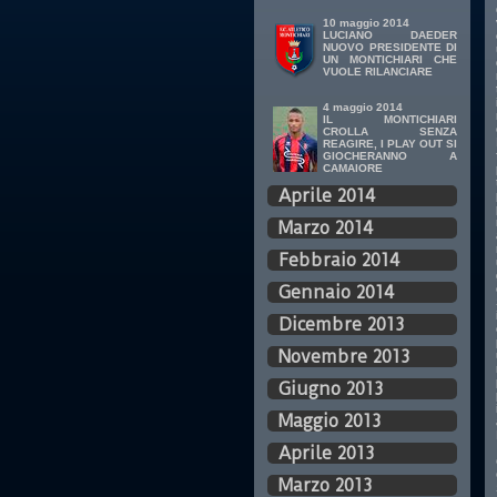
10 maggio 2014
LUCIANO DAEDER
NUOVO PRESIDENTE DI
UN MONTICHIARI CHE
VUOLE RILANCIARE
4 maggio 2014
IL MONTICHIARI
CROLLA SENZA
REAGIRE, I PLAY OUT SI
GIOCHERANNO A
CAMAIORE
Aprile 2014
Marzo 2014
Febbraio 2014
Gennaio 2014
Dicembre 2013
Novembre 2013
Giugno 2013
Maggio 2013
Aprile 2013
Marzo 2013