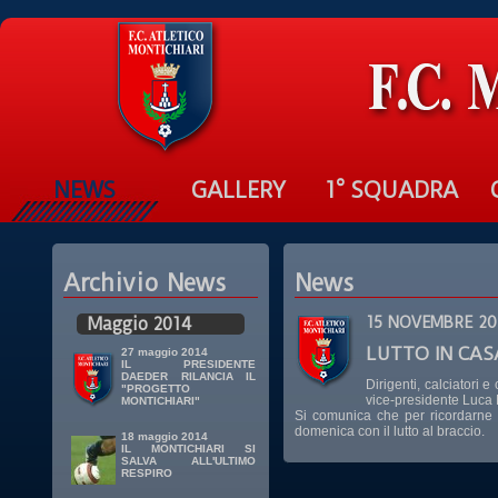
NEWS
GALLERY
1° SQUADRA
Archivio News
News
Maggio 2014
15 NOVEMBRE 20
LUTTO IN CAS
27 maggio 2014
IL PRESIDENTE
DAEDER RILANCIA IL
Dirigenti, calciatori e
"PROGETTO
vice-presidente Luca
MONTICHIARI"
Si comunica che per ricordarne
domenica con il lutto al braccio.
18 maggio 2014
IL MONTICHIARI SI
SALVA ALL'ULTIMO
RESPIRO