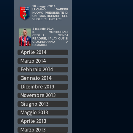
10 maggio 2014
LUCIANO DAEDER
NUOVO PRESIDENTE DI
UN MONTICHIARI CHE
VUOLE RILANCIARE
4 maggio 2014
IL MONTICHIARI
CROLLA SENZA
REAGIRE, I PLAY OUT SI
GIOCHERANNO A
CAMAIORE
Aprile 2014
Marzo 2014
Febbraio 2014
Gennaio 2014
Dicembre 2013
Novembre 2013
Giugno 2013
Maggio 2013
Aprile 2013
Marzo 2013