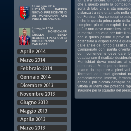
tornare a vincere, un obiettivo 
che a questo punto la compagin
10 maggio 2014
sorta di tabù che si sta impadro
LUCIANO DAEDER
distanza tra sé e una rivale nella
NUOVO PRESIDENTE DI
UN MONTICHIARI CHE
del Fersina. Una compagine ostica
VUOLE RILANCIARE
e che in questa prima parte della 
compiere più di un exploit. La
4 maggio 2014
può e non deve concedersi altre 
IL MONTICHIARI
in mostra una volta per tutte il s
CROLLA SENZA
non è quello pallido e privo di 
REAGIRE, I PLAY OUT SI
potenziale a disposizione è quello
GIOCHERANNO A
CAMAIORE
dalle ansie del fondo classifica i
Campionato ogni partita diventa 
Aprile 2014
ogni contendente deve dare fon
guadagnare il risultato desidera
Marzo 2014
Montichiari dovrà mostrare ai su
numerosi al Menti per sostenere i 
Febbraio 2014
esame da superare a pieni voti.
Torresani ed i suoi giocatori n
Gennaio 2014
particolarmente intenso, ferma
anche il più piccolo dettaglio pe
Dicembre 2013
vittoria al Menti che potrebbe r
stagione per la squadra del presi
Novembre 2013
Giugno 2013
Maggio 2013
Aprile 2013
Marzo 2013