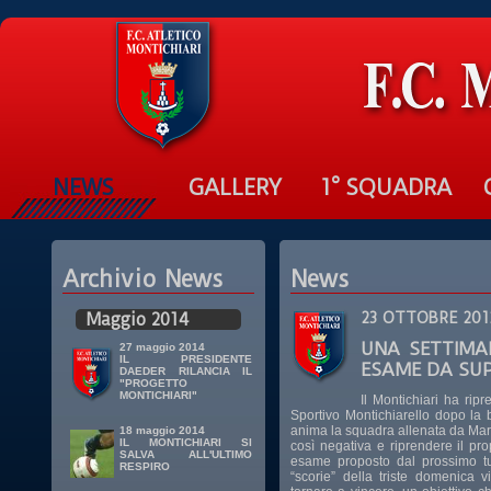
NEWS
GALLERY
1° SQUADRA
Archivio News
News
Maggio 2014
23 OTTOBRE 201
UNA SETTIMA
27 maggio 2014
IL PRESIDENTE
ESAME DA SUP
DAEDER RILANCIA IL
"PROGETTO
MONTICHIARI"
Il Montichiari ha rip
Sportivo Montichiarello dopo la 
anima la squadra allenata da Mar
18 maggio 2014
IL MONTICHIARI SI
così negativa e riprendere il pr
SALVA ALL'ULTIMO
esame proposto dal prossimo turn
RESPIRO
“scorie” della triste domenica 