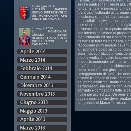
risultati. Ogni domenica bisogna 
se i tre punti sonanti legati alla vi
10 maggio 2014
fondamentale, è necessario impar
LUCIANO DAEDER
“punticino” collegato al pareggio 
NUOVO PRESIDENTE DI
UN MONTICHIARI CHE
In estrema sintesi si deve cercare d
VUOLE RILANCIARE
dei risultati positivi, trasformando
a sé stante da far fruttare al megl
4 maggio 2014
osservazioni che la squadra allen
IL MONTICHIARI
sua intensa settimana di prepara
CROLLA SENZA
Montichiarello ed ora è sempre co
REAGIRE, I PLAY OUT SI
trasferta in terra bergamasca. Co
GIOCHERANNO A
CAMAIORE
raccogliere punti pesanti davanti 
a rispondere colpo su colpo, conq
Aprile 2014
classifica, soprattutto in conside
e della voglia di risalire la corr
Marzo 2014
in questo momento nelle retrovie.
dovrà presentare uno schierament
Febbraio 2014
conta, come è stato giustamente ri
l’atteggiamento di quelli che andr
Gennaio 2014
affidato il compito di lanciare q
dal primo all’ultimo istante con l
Dicembre 2013
bergamaschi, ma anche con la con
convinto e compatto ha tutte le car
Novembre 2013
rivale più accreditata. Un pensier
questa giornata che deve regalare c
Giugno 2013
formazione di Marco Torresani.
Maggio 2013
Aprile 2013
Marzo 2013