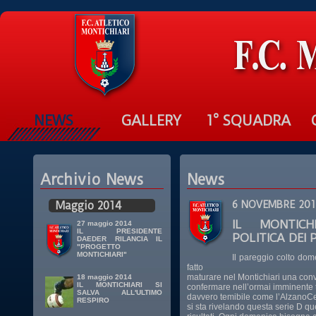
NEWS
GALLERY
1° SQUADRA
Archivio News
News
Maggio 2014
6 NOVEMBRE 201
IL MONTIC
27 maggio 2014
IL PRESIDENTE
POLITICA DEI 
DAEDER RILANCIA IL
"PROGETTO
MONTICHIARI"
Il pareggio colto dom
fatto
maturare nel Montichiari una con
18 maggio 2014
IL MONTICHIARI SI
confermare nell’ormai imminente tr
SALVA ALL'ULTIMO
davvero temibile come l’AlzanoCen
RESPIRO
si sta rivelando questa serie D qu