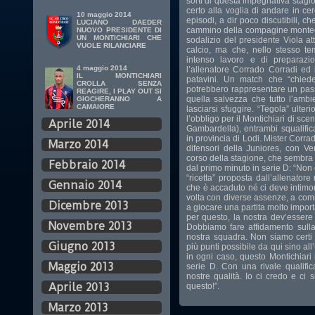
sorti di questa impegnativa stag
certo alla voglia di andare in cer
10 maggio 2014
episodi, a dir poco discutibili, c
LUCIANO DAEDER
cammino della compagine monteclar
NUOVO PRESIDENTE DI
UN MONTICHIARI CHE
sodalizio del presidente Viola att
VUOLE RILANCIARE
calcio, ma che, nello stesso te
intenso lavoro e di preparaz
4 maggio 2014
l’allenatore Corrado Corradi ed i
IL MONTICHIARI
patavini. Un match che “chiede
CROLLA SENZA
potrebbero rappresentare un pas
REAGIRE, I PLAY OUT SI
quella salvezza che tutto l’amb
GIOCHERANNO A
CAMAIORE
lasciarsi sfuggire. “Tegola” ulter
l’obbligo per il Montichiari di sce
Aprile 2014
Gambardella), entrambi squalific
in provincia di Lodi. Mister Corra
Marzo 2014
difensori della Juniores, con Ve
corso della stagione, che sembra
Febbraio 2014
dal primo minuto in serie D: “Non
“ricetta” proposta dall’allenato
Gennaio 2014
che è accaduto né ci deve intimo
volta con diverse assenze, a comi
Dicembre 2013
a giocare una partita molto import
per questo, la nostra dev’essere 
Novembre 2013
Dobbiamo fare affidamento sulla
nostra squadra. Non siamo certi 
Giugno 2013
più punti possibile da qui sino all’
in ogni caso, questo Montichiari
Maggio 2013
serie D. Con una rivale qualifi
nostre qualità. Io ci credo e ci
Aprile 2013
questo!”.
Marzo 2013