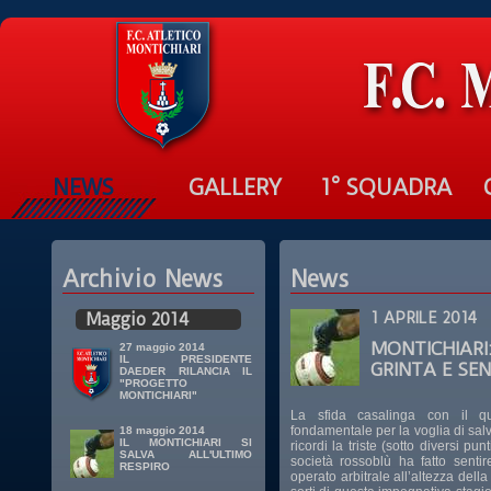
NEWS
GALLERY
1° SQUADRA
Archivio News
News
Maggio 2014
1 APRILE 2014
MONTICHIA
27 maggio 2014
IL PRESIDENTE
GRINTA E SE
DAEDER RILANCIA IL
"PROGETTO
MONTICHIARI"
La sfida casalinga con il qu
fondamentale per la voglia di salv
18 maggio 2014
IL MONTICHIARI SI
ricordi la triste (sotto diversi p
SALVA ALL'ULTIMO
società rossoblù ha fatto sent
RESPIRO
operato arbitrale all’altezza del