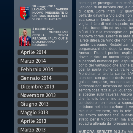
comunque prosegue con conforta
10 maggio 2014
l’epilogo di un incontro che, a di
LUCIANO DAEDER
gli ospiti. Corre infatti il 2’ 
NUOVO PRESIDENTE DI
beffardo davanti a Viola che non 
UN MONTICHIARI CHE
sua corsa in fondo al sacco. Un
VUOLE RILANCIARE
voglia di fare di molte squadre, m
in tutta tranquillità ed assume 
4 maggio 2014
più di 10’ e la compagine del pr
IL MONTICHIARI
CROLLA SENZA
manovra corale. Lorenzi in area 
REAGIRE, I PLAY OUT SI
la rete difesa da Vino che non rie
GIOCHERANNO A
rapido pareggio. Ristabilitasi 
CAMAIORE
bergamaschi che dopo la mezzor
Aprile 2014
Anesa e Piras. Il portiere ospite 
dover iniziare un nuovo insegui
Marzo 2014
superiorità numerica per l’espul
conto del vantaggio che anche Ba
Febbraio 2014
così la parità numerica tra le 
Montichiari a fare la partita. L
Gennaio 2014
crescono con grande decisione. 
gol del sorpasso, ma nonostante 
Torresani non riescono ad assesta
Dicembre 2013
sembra cosa fatta al 24’, quando 
si spegne sulla traversa. Ancora 
Novembre 2013
che fa tutto bene fino a quan
concludere non riesce a superarl
Giugno 2013
insistono nella loro azione. Il 
minuti di recupero, ma la rete d
Maggio 2013
dell’arbitro sancisce così la div
stretto per il Montichiari, ma a
Aprile 2013
squadra allenata da Torresani che 
Marzo 2013
AURORA SERIATE (4-3-3):
Vi