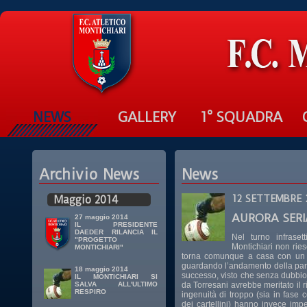
NEWS
GALLERY
1° SQUADRA
Archivio News
News
Maggio 2014
12 SETTEMBRE 
AURORA SERIA
27 maggio 2014
IL PRESIDENTE
DAEDER RILANCIA IL
Nel turno infraset
"PROGETTO
Montichiari non ries
MONTICHIARI"
torna comunque a casa con un p
guardando l’andamento della parti
18 maggio 2014
successo, visto che senza dubbio
IL MONTICHIARI SI
da Torresani avrebbe meritato il r
SALVA ALL'ULTIMO
RESPIRO
ingenuità di troppo (sia in fase
dei cartellini) hanno invece imp