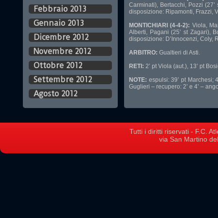
Carminati), Bertacchi, Pozzi (27’ s
Febbraio 2013
disposizione: Ripamonti, Frazzi, V
Gennaio 2013
MONTICHIARI (4-4-2):
Viola, Mar
Alberti, Pagani (25’ st Zagari), B
Dicembre 2012
disposizione: D’Innocenzi, Coly, R
Novembre 2012
ARBITRO:
Gualtieri di Asti.
Ottobre 2012
RETI:
2’ pt Viola (aut.), 13’ pt Bosi
Settembre 2012
NOTE:
espulsi: 39’ pt Marchesi; 4
Guglieri – recupero: 2’ e 4’ – angol
Agosto 2012
Tutti i diritti riservati - F.C.
via San Martino del