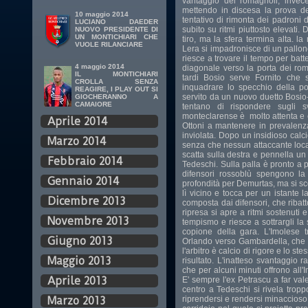
vantaggio dei romagnoli, invece
mettendo in discesa la prova de
10 maggio 2014
tentativo di rimonta dei padroni 
LUCIANO DAEDER
subito su ritmi piuttosto elevati. 
NUOVO PRESIDENTE DI
UN MONTICHIARI CHE
tiro, ma la sfera termina alta. la
VUOLE RILANCIARE
Lera si impadronisce di un pallon
riesce a trovare il tempo per bat
4 maggio 2014
diagonale verso la porta dei ro
IL MONTICHIARI
tardi Bosio serve Fornito che 
CROLLA SENZA
inquadrare lo specchio della po
REAGIRE, I PLAY OUT SI
servito da un nuovo duetto Bosio-F
GIOCHERANNO A
CAMAIORE
tentano di rispondere sugli s
monteclarense è molto attenta e ch
Aprile 2014
Ottoni a mantenere in prevalenza
inviolata. Dopo un insidioso calci
Marzo 2014
senza che nessun attaccante local
scatta sulla destra e pennella un 
Febbraio 2014
Tedeschi. Sulla palla è pronto a p
difensori rossoblù spengono la
Gennaio 2014
profondità per Demurtas, ma si s
lì vicino e tocca per un istante 
Dicembre 2013
composta dai difensori, che ribat
ripresa si apre a ritmi sostenut
Novembre 2013
tempismo e riesce a sottrargli la 
copione della gara. L'Imolese tr
Giugno 2013
Orlando verso Gambardella, che ce
l'arbitro è calcio di rigore e lo s
Maggio 2013
risultato. L'inatteso svantaggio
che per alcuni minuti offrono all'
Aprile 2013
E' sempre l'ex Petrascu a far vale
centro a Tedeschi si rivela troppo
riprendersi e rendersi minaccios
Marzo 2013