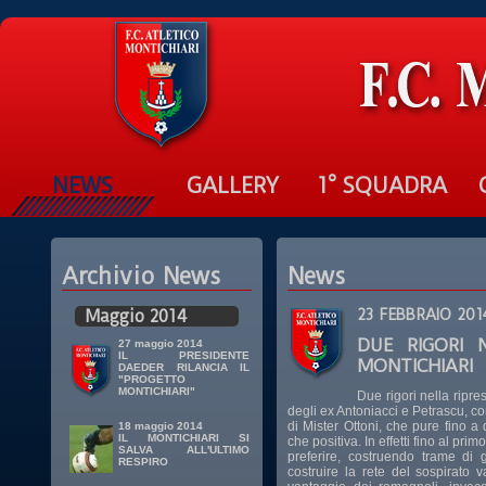
NEWS
GALLERY
1° SQUADRA
Archivio News
News
Maggio 2014
23 FEBBRAIO 201
DUE RIGORI 
27 maggio 2014
IL PRESIDENTE
MONTICHIARI
DAEDER RILANCIA IL
"PROGETTO
MONTICHIARI"
Due rigori nella ripre
degli ex Antoniacci e Petrascu, 
di Mister Ottoni, che pure fino 
18 maggio 2014
IL MONTICHIARI SI
che positiva. In effetti fino al primo
SALVA ALL'ULTIMO
preferire, costruendo trame di 
RESPIRO
costruire la rete del sospirato 