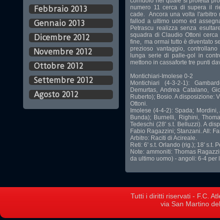
corridoio nel quale si proietta p
numero 11 cerca di supera il ri
Febbraio 2013
cade. Ancora una volta l'arbitro
fallod a ultimo uomo ed assegna
Gennaio 2013
Petrascu realizza senza esulta
squadra di Claudio Ottoni cerca 
Dicembre 2012
fine, ma ormai tutto è diventato s
prezioso vantaggio, controllano 
Novembre 2012
lunga serie di palle-gol in contr
mettono in cassaforte tre punti da
Ottobre 2012
Montichiari-Imolese 0-2
Settembre 2012
Montichiari (4-3-2-1): Gambard
Demurtas, Andrea Catalano, Giovin
Agosto 2012
Ruberto); Bosio. A disposizione: V
Ottoni.
Imolese (4-4-2): Spada; Mordini, A
Bunda); Burnelli, Righini, Thomas
Tedeschi (28' s.t. Belluzzi). A di
Fabio Ragazzini; Stanzani. All: Far
Arbitro: Raciti di Acireale.
Reti: 6' s.t. Orlando (rig.); 18' s.t. 
Note: ammoniti: Thomas Ragazzini; 
da ultimo uomo) - angoli: 6-4 per l
Tutti i diritti riservati - F.C.
via San Martino del