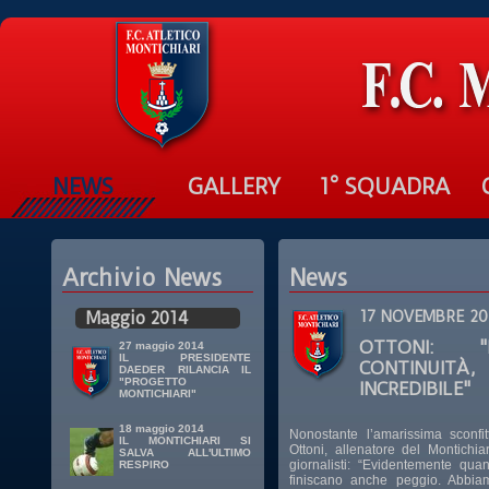
NEWS
GALLERY
1° SQUADRA
Archivio News
News
Maggio 2014
17 NOVEMBRE 20
OTTONI: 
27 maggio 2014
IL PRESIDENTE
CONTINUI
DAEDER RILANCIA IL
"PROGETTO
INCREDIBILE"
MONTICHIARI"
18 maggio 2014
Nonostante l’amarissima sconfi
IL MONTICHIARI SI
Ottoni, allenatore del Montichia
SALVA ALL'ULTIMO
giornalisti: “Evidentemente qu
RESPIRO
finiscano anche peggio. Abbiam