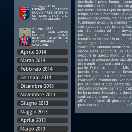
dominato il primo tempo, eppure,
incredibile un risultato di questo
10 maggio 2014
LUCIANO DAEDER
non avere chiuso la partita quan
NUOVO PRESIDENTE DI
tempo, senza dimenticare i due go
UN MONTICHIARI CHE
palle-gol clamorose, ma non siamo r
VUOLE RILANCIARE
0, abbiamo avuto una grandissima 
che avrebbe chiuso la gara. Anz
4 maggio 2014
più che dubbia ed una deviazi
IL MONTICHIARI
pareggio e dopo pochi minuti,
CROLLA SENZA
REAGIRE, I PLAY OUT SI
completamente solo in area un loro
GIOCHERANNO A
svantaggio. Uno svantaggio 
CAMAIORE
cancellare. Abbiamo infatti costr
disposizione addirittura un cal
Aprile 2014
neppure in questo modo. E’ suc
partita che abbiamo dominato alm
Marzo 2014
di tre punti importantissimi e ch
partite. Del resto – termina Miste
Febbraio 2014
questa direzione dovremo lavor
prossimi giorni. La cosa che n
Gennaio 2014
continuità di rendimento. Non poss
poi vanificare il tutto perdend
Dicembre 2013
abbiamo dominato per larghi trat
tre tiri in porta. Peccato che due s
Novembre 2013
continuità che non può mancare
all’ultimo istante di gioco con
Giugno 2013
possono mai mancare in questo
Maggio 2013
Aprile 2013
Marzo 2013