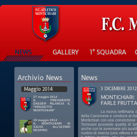
NEWS
GALLERY
1° SQUADRA
Archivio News
News
Maggio 2014
3 DICEMBRE 2012
MONTICHIARI:
27 maggio 2014
IL PRESIDENTE
FARLE FRUTT
DAEDER RILANCIA IL
"PROGETTO
MONTICHIARI"
La nuova settimana d
della Caronnese e conduce al matc
Montichiari con una convinzione
18 maggio 2014
IL MONTICHIARI SI
Torresani possiede qualità di tut
SALVA ALL'ULTIMO
anche con le avversarie più qualif
RESPIRO
ruolino di marcia (una vittoria e 