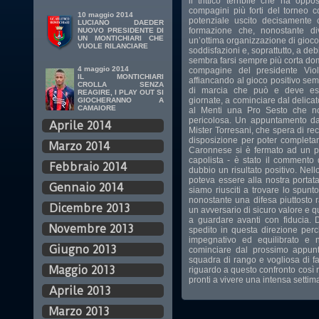
il trittico terribile che ha op
compagini più forti del torneo
10 maggio 2014
potenziale uscito decisamente 
LUCIANO DAEDER
formazione che, nonostante d
NUOVO PRESIDENTE DI
UN MONTICHIARI CHE
un’ottima organizzazione di gioc
VUOLE RILANCIARE
soddisfazioni e, soprattutto, a de
sembra farsi sempre più corta do
4 maggio 2014
compagine del presidente Viol
IL MONTICHIARI
affiancando al gioco positivo sem
CROLLA SENZA
di marcia che può e deve esse
REAGIRE, I PLAY OUT SI
giornate, a cominciare dal delic
GIOCHERANNO A
CAMAIORE
al Menti una Pro Sesto che no
pericolosa. Un appuntamento da
Aprile 2014
Mister Torresani, che spera di re
disposizione per poter completar
Marzo 2014
Caronnese si è fermato ad un p
capolista - è stato il commento
Febbraio 2014
dubbio un risultato positivo. Nel
poteva essere alla nostra portat
Gennaio 2014
siamo riusciti a trovare lo spunt
nonostante una difesa piuttosto r
Dicembre 2013
un avversario di sicuro valore e 
a guardare avanti con fiducia.
Novembre 2013
spedito in questa direzione per
impegnativo ed equilibrato e 
Giugno 2013
cominciare dal prossimo appun
squadra di rango e vogliosa di f
Maggio 2013
riguardo a questo confronto così r
pronti a vivere una intensa s
Aprile 2013
Marzo 2013