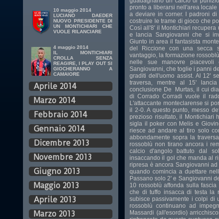
guadagnano un calcio di punizion
pronto a liberarsi nell'area local
10 maggio 2014
a deviare in corner. I padroni 
LUCIANO DAEDER
costruire le trame di gioco che po
NUOVO PRESIDENTE DI
UN MONTICHIARI CHE
Così all'8' il Montichiari recuper
VUOLE RILANCIARE
e lancia Sangiovanni che si in
Giunto in area il fantasista monte
4 maggio 2014
del Riccione con una secca sv
IL MONTICHIARI
vantaggio, la formazione rossoblù
CROLLA SENZA
nelle sue manovre piacevoli 
REAGIRE, I PLAY OUT SI
Sangiovanni, che toglie i panni de
GIOCHERANNO A
CAMAIORE
graditi dell'uomo assist. Al 12' 
traversa, mentre al 15' lanci
Aprile 2014
conclusione De Murtas, il cui di
di Corrado Corradi vuole il radd
Marzo 2014
L'attaccante monteclarense si port
il 2-0. A questo punto, messo de
Febbraio 2014
prezioso risultato, il Montichiari 
sigla il poker con Melis e Giovin
Gennaio 2014
riesce ad andare al tiro solo c
abbondamente sopra la traversa d
Dicembre 2013
rossoblù non tirano ancora i rem
calcio d'angolo battuto dal so
Novembre 2013
insaccando il gol che manda al r
ripresa è ancora Sangiovanni ad ap
Giugno 2013
quando comincia a duettare nell
Passano solo 2' e Sangiovanni dec
Maggio 2013
10 rossoblù affonda sulla fascia s
che di tuffo insacca di testa la
Aprile 2013
subisce passivamente i colpi di 
rossoblù continuano ad impegn
Massardi (all'esordio) arricchisco
Marzo 2013