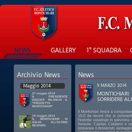
NEWS
GALLERY
1° SQUADRA
Archivio News
News
Maggio 2014
9 MARZO 2014
MONTICHIARI
27 maggio 2014
IL PRESIDENTE
SORRIDERE AL
DAEDER RILANCIA IL
"PROGETTO
MONTICHIARI"
Il Montichiari riesce a conquistare
10-0 da record che si comment
18 maggio 2014
IL MONTICHIARI SI
l'esordio casalingo in panchina d
SALVA ALL'ULTIMO
frenesie. Capitan Catalano e com
RESPIRO
preparare il desiderato vantaggio