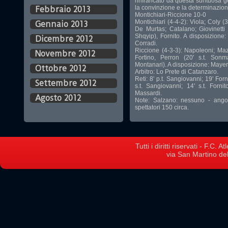
rinfrancato da questa suntuosa g
la convinzione e la determinaz
Febbraio 2013
Montichiari-Riccione 10-0
Montichiari (4-4-2): Viola; Coly (
Gennaio 2013
De Murtas; Catalano; Giovinetti (
Shqyip), Fornito. A disposizione
Dicembre 2012
Corradi.
Riccione (4-3-3): Napoleoni; Mazz
Novembre 2012
Fortino, Perron (20' s.t. Sonman
Montanari). A disposizione: Mayer. 
Ottobre 2012
Arbitro: Lo Prete di Catanzaro.
Reti: 8' p.t. Sangiovanni; 19' Forni
Settembre 2012
s.t. Sangiovanni; 14' s.t. Fornit
Massardi.
Agosto 2012
Note: Salzano: nessuno - angoli
spettatori 150 circa.
Tutti i diritti riservati - F.C.
via San Martino del