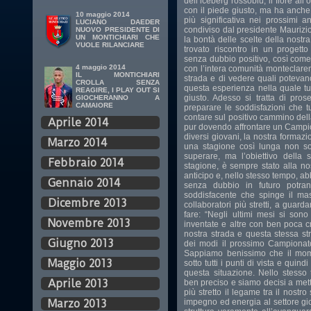
dell’iceberg rossoblù, il fiore al
con il piede giusto, ma ha anche
10 maggio 2014
più significativa nei prossimi 
LUCIANO DAEDER
condiviso dal presidente Maurizi
NUOVO PRESIDENTE DI
UN MONTICHIARI CHE
la bontà delle scelte della nostr
VUOLE RILANCIARE
trovato riscontro in un progetto
senza dubbio positivo, così come
4 maggio 2014
con l’intera comunità monteclaren
IL MONTICHIARI
strada e di vedere quali potevan
CROLLA SENZA
questa esperienza nella quale tut
REAGIRE, I PLAY OUT SI
giusto. Adesso si tratta di pro
GIOCHERANNO A
CAMAIORE
preparare le soddisfazioni che t
contare sul positivo cammino della
Aprile 2014
pur dovendo affrontare un Campi
diversi giovani, la nostra formazi
Marzo 2014
una stagione così lunga non son
superare, ma l’obiettivo della
Febbraio 2014
stagione, è sempre stato alla n
anticipo e, nello stesso tempo, a
Gennaio 2014
senza dubbio in futuro potra
soddisfacente che spinge il ma
Dicembre 2013
collaboratori più stretti, a guar
fare: “Negli ultimi mesi si sono
Novembre 2013
inventate e altre con ben poca c
nostra strada e questa stessa st
Giugno 2013
dei modi il prossimo Campionat
Sappiamo benissimo che il mome
Maggio 2013
sotto tutti i punti di vista e qui
questa situazione. Nello stess
Aprile 2013
ben preciso e siamo decisi a mett
più stretto il legame tra il nostr
impegno ed energia al settore gio
Marzo 2013