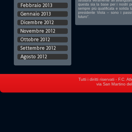
struttura veramente all’avangua
questa sia la base per i nostri pr
Febbraio 2013
sempre più qualificata e solida 
presidente Viola – sono i passi
Gennaio 2013
futuro”.
Dicembre 2012
Novembre 2012
Ottobre 2012
Settembre 2012
Agosto 2012
Tutti i diritti riservati - F.C.
via San Martino del