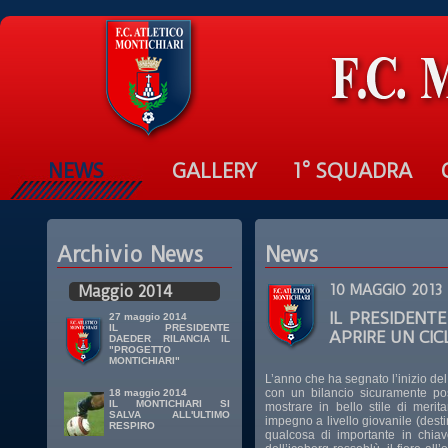
NEWS
GALLERY
1° SQUADRA
Archivio News
News
Maggio 2014
10 MAGGIO 2013
IL PRESIDENT
27 maggio 2014
IL PRESIDENTE
APRIRE UN CI
DAEDER RILANCIA IL
"PROGETTO
MONTICHIARI"
L’anno che ha segnato l’inizio del
con un bilancio sicuramente po
18 maggio 2014
IL MONTICHIARI SI
mostrare in bello stile di merit
SALVA ALL'ULTIMO
impegno a livello giovanile (dest
RESPIRO
qualcosa di importante in chia