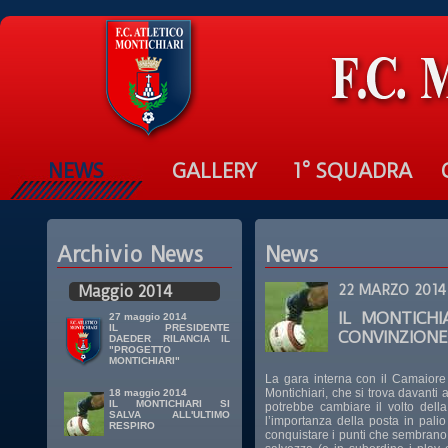
NEWS
GALLERY
1° SQUADRA
Archivio News
News
Maggio 2014
22 MARZO 2014
IL MONTICHI
27 maggio 2014
IL PRESIDENTE
CONVINZIONE
DAEDER RILANCIA IL
"PROGETTO
MONTICHIARI"
La gara interna con il Camaiore r
Montichiari, che si trova davanti 
18 maggio 2014
IL MONTICHIARI SI
potrebbe cambiare il volto della
SALVA ALL'ULTIMO
l’importanza della posta in palio
RESPIRO
conquistare i punti che sembrano 