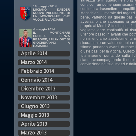
salvezza (e in subordine i play 
conti con un pomeriggio sicuram
10 maggio 2014
continua a trasmettere tranquill
LUCIANO DAEDER
Montichiari - il morale dei ragazzi
NUOVO PRESIDENTE DI
UN MONTICHIARI CHE
bene. Partendo da queste basi 
VUOLE RILANCIARE
avversario che sappiamo si gio
proprio al Menti. Stimoli molto fo
4 maggio 2014
vogliamo dare continuità ai ris
IL MONTICHIARI
ulteriore passo in avanti che pot
CROLLA SENZA
non intendiamo assolutamente 
REAGIRE, I PLAY OUT SI
sicuramente un valore doppio e n
GIOCHERANNO A
CAMAIORE
stiamo portando avanti durante
giuste basi per la vittoria. Quest
Aprile 2014
tutti insieme, puntando sulla fi
stanno accompagnando il nostr
Marzo 2014
convinzione nei suoi mezzi e dall
Febbraio 2014
Gennaio 2014
Dicembre 2013
Novembre 2013
Giugno 2013
Maggio 2013
Aprile 2013
Marzo 2013