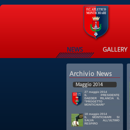
NEWS
GALLERY
Archivio News
Maggio 2014
27 maggio 2014
IL PRESIDENTE
DAEDER RILANCIA IL
"PROGETTO
MONTICHIARI"
18 maggio 2014
IL MONTICHIARI SI
SALVA ALL'ULTIMO
RESPIRO