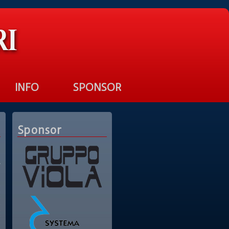
INFO
SPONSOR
Sponsor
L
,
,
;
,
,
;
.
: