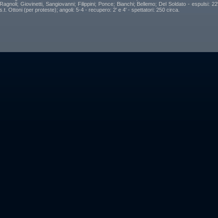
Ragnoli; Giovinetti, Sangiovanni; Filippini; Ponce; Bianchi; Bellemo; Del Soldato - espulsi: 22
s.t. Ottoni (per proteste); angoli: 5-4 - recupero: 2' e 4' - spettatori: 250 circa.