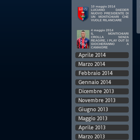
10 maggio 2014
LUCIANO DAEDER
NUOVO PRESIDENTE DI
UN MONTICHIARI CHE
VUOLE RILANCIARE
4 maggio 2014
IL MONTICHIARI
CROLLA SENZA
REAGIRE, I PLAY OUT SI
GIOCHERANNO A
CAMAIORE
Aprile 2014
Marzo 2014
Febbraio 2014
Gennaio 2014
Dicembre 2013
Novembre 2013
Giugno 2013
Maggio 2013
Aprile 2013
Marzo 2013