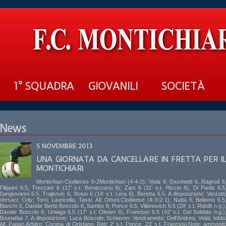
1° SQUADRA
GIOVANILI
SOCIETÀ
News
5 NOVEMBRE 2013
UNA GIORNATA DA CANCELLARE IN FRETTA PER I
MONTICHIARI
Montichiari-Clodiense 0-2Montichiari (4-4-2): Viola 6; Giovinetti 6, Ragnoli 6
Filippini 6.5, Treccani 6 (17' s.t. Bonaccorsi 6); Zani 6 (11' s.t. Riccio 6), Di Paola 6.5
Sangiovanni 6.5, Trajkovic 6; Bosio 6 (14' s.t. Lera 6), Beretta 6.5. A disposizione: Verzotti
Versaci; Coly; Torri; Lauricella; Tassi. All: Ottoni.Clodiense (4-3-2-1): Nutta 6; Bellemo 6.5
Bianchi 6, Davide Berto Boscolo 6, Sambo 6; Ponce 6.5, Villanovich 6.5 (28' s.t. Ridolfi n.g.)
Davide Boscolo 6; Urtiaga 6.5 (17' s.t. Olivieri 6), Franciosi 6.5 (42' s.t. Del Soldato n.g.)
Bounafaa 7. A disposizione: Luca Boscolo; Schiavon; Vendrametto; Dell'Andrea; Vidal; Iobbi
All: Pagan.Arbitro: Corona di Oristano. Reti: 2' s.t. Ponce; 23' s.t. Franciosi.Note: ammoniti